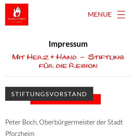
MENUE
Niemand ist nutzlos in
dieser Welt, der einem
STIFTUNG FÜR DIE REGION
Impressum
anderen die Bürde
TREUHANDSTIFTUNGEN
leichter macht.
Mit Herz + Hand – Stiftung
für die Region
PROJEKTE
SPENDEN
STIFTUNGSVORSTAND
NEWS
KONTAKT
Peter Boch, Oberbürgermeister der Stadt
Pforzheim