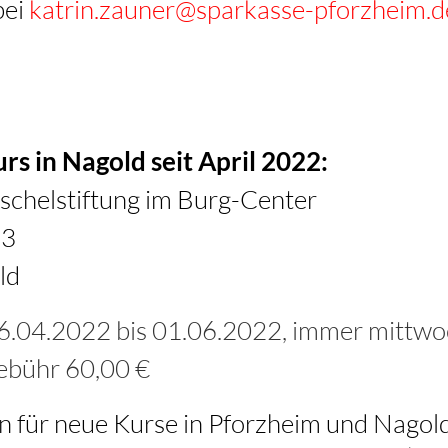
bei
k
tr
n
z
n
r
sp
rk
ss
-pf
rzh
m
d
rs in Nagold seit April 2022:
schelstiftung im Burg-Center
 3
ld
6.04.2022 bis 01.06.2022, immer mittwo
ebühr 60,00 €
n für neue Kurse in Pforzheim und Nagol