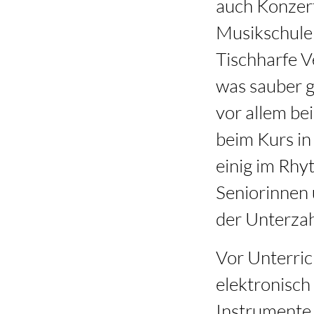
auch Konzert
Musikschulen
Tischharfe V
was sauber g
vor allem be
beim Kurs in 
einig im Rhy
Seniorinnen 
der Unterzah
Vor Unterric
elektronisch
Instrumente 