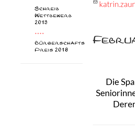
katrin.za
Schreib
Wettbewerb
2019
Febru
Bürgerschafts
Preis 2018
Die Spa
Seniorinn
Deren