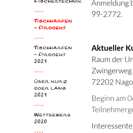
Anmeldung 
Fischertechnik
99-2772.
Tischharfen
- Projekt
Aktueller Ku
Tischharfen
- Projekt
Raum der Ur
2021
Zwingerweg
72202 Nago
über kurz
oder lang
2021
Beginn am 0
Teilnehmerg
Wettbewerb
2020
Interessente