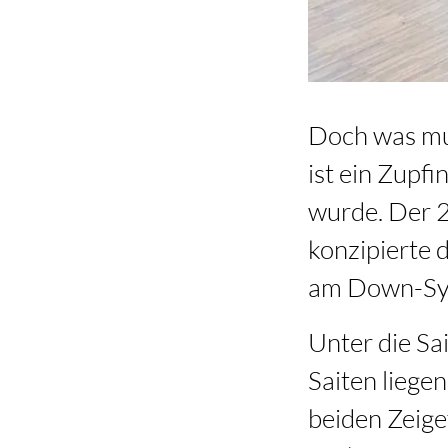
Doch was mus
ist ein Zupfi
wurde. Der 
konzipierte 
am Down-Syn
Unter die Sa
Saiten liegen
beiden Zeige