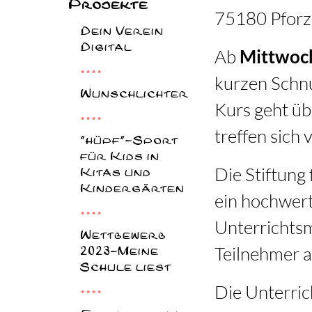
Projekte
75180 Pfor
Dein Verein
Digital
Ab
Mittwoch
kurzen Schn
Wunschlichter
Kurs geht üb
treffen sich 
"hüpf"-Sport
für Kids in
Die Stiftung
Kitas und
Kindergärten
ein hochwert
Unterrichtsm
Wettbewerb
Teilnehmer a
2023-Meine
Schule liest
Die Unterric