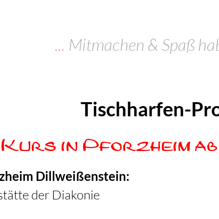
...
Mitmachen & Spaß ha
Tischharfen-Pro
TREUHANDSTIFTUNGEN
Kurs in Pforzheim ab
SPENDEN
rzheim Dillweißenstein:
KONTAKT
tätte der Diakonie