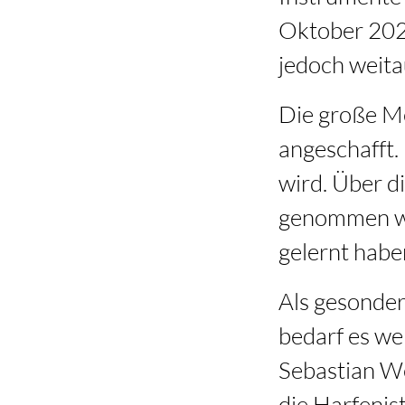
Oktober 202
jedoch weita
Die große Me
angeschafft.
wird. Über d
genommen wer
gelernt habe
Als gesonder
bedarf es wen
Sebastian We
die Harfenis