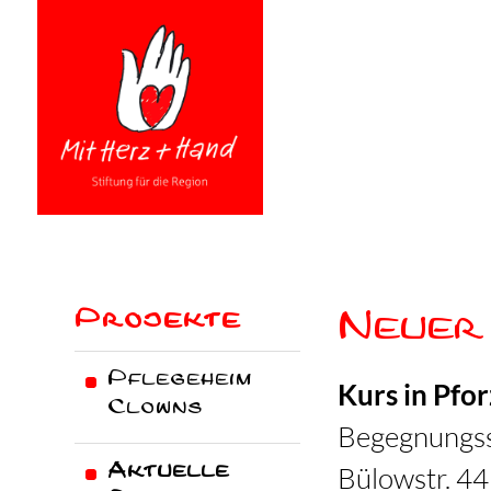
Niemand ist nutzlos
in dieser Welt, der
einem anderen die
Bürde leichter macht.
STIFTUNG FÜR DIE REGION
Projekte
Neuer 
PROJEKTE
Pflegeheim
Kurs in Pfo
NEWS
Clowns
Begegnungss
HOME
Bülowstr. 44
Aktuelle