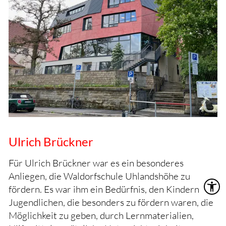
Deutsche Stiftung Wiederbelebung
Paula und Dieter Hassler-Stiftung
Stiftung Hochschule Pforzheim
Eckhard Hoffmeister-Stiftung
Stiftung zur Foerderung des Leistungs-
und Wettkampfsports
Ulrich Brückner
Stiftung Peter Jacobi
Für Ulrich Brückner war es ein besonderes
Planet Kaizen-Stiftung
Anliegen, die Waldorfschule Uhlandshöhe zu
Stiftung Kinderklinik Schömberg
fördern. Es war ihm ein Bedürfnis, den Kindern und
Jugendlichen, die besonders zu fördern waren, die
Angela Kopp-Stiftung
Möglichkeit zu geben, durch Lernmaterialien,