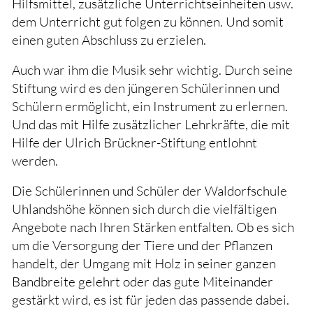
Hilfsmittel, zusätzliche Unterrichtseinheiten usw.
Udo Lindenberg-Stiftung
dem Unterricht gut folgen zu können. Und somit
einen guten Abschluss zu erzielen.
Mario-Stiftung
Auch war ihm die Musik sehr wichtig. Durch seine
Familie Pöschel-Stiftung
Stiftung wird es den jüngeren Schülerinnen und
Schülern ermöglicht, ein Instrument zu erlernen.
Dieter und Rosemarie Reinbold-Stiftung
Und das mit Hilfe zusätzlicher Lehrkräfte, die mit
Hilfe der Ulrich Brückner-Stiftung entlohnt
Dr. Renate Haack-Stiftung
werden.
Dr. Rupert Linder Stiftung
Die Schülerinnen und Schüler der Waldorfschule
Uhlandshöhe können sich durch die vielfältigen
Stiftung Michelmann-Bischoff
Angebote nach Ihren Stärken entfalten. Ob es sich
Stiftung Musik? Musik!
um die Versorgung der Tiere und der Pflanzen
handelt, der Umgang mit Holz in seiner ganzen
Stiftung SOPHI PARK
Bandbreite gelehrt oder das gute Miteinander
gestärkt wird, es ist für jeden das passende dabei.
Stiftung Förderverein Stationäres Hospiz