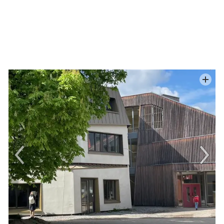
Region Nagold
THG - Pforzheim Stiftung
Hubert und Regina Vincon-Stiftung
Joachim und Uta Volz-Stiftung
Christel und Hans Dieter Wolfinger-
Stiftung
Meine Stiftung
Gremien
TREUHANDSTIFTUNGEN